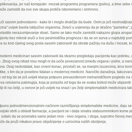
mplikovanija, jer naš kompjuter -mozak programira programera (psihu), a time sebe 
teže zamisliti da ovo sve skupa protiče istovremeno i sinhrono.
uči sasvim jednostavno - kako bi i moglo drukčije da bude. Ovim je još neshvatljivije
na" uvijek bavila isključivo organima, živeći u uvjerenju da je strašno "pametna", 
vlastito nerazumijevanje stvari. Samo se tako može zamisliti nakazno glupa aroganc
entu bez milosti sruči u lice pesimistička prognoza i da se on surva u najdublji pono
va su kod cijelog svog posla sasvim zaboravili da obrate pažnju na dušu i mozak, k
moderni medicinari sasvim zaboravili da stvarno pregledaju pacijenta kao jedinku,
. Zbog ovog nikad nisu mogli ni da uoče povezanost između organa i psihe, a nar
gana. Ovaj nedostatak, kao crveni konac, provlači se, sa manjim izuzecima, kroz komp
ike, s tim da je posebno fatalan u modernoj medicini. Naročito današnja, takozvan
 od tog da se još uvijek klanja potpuno prevaziđenom mehanističkom pogledu na sv
jeva celularna patologija, koja je polazila od toga da se svaka bolest može objasniti
ji ili na ćeliji, u osnovi je još uvijek na snazi i po želji simptomatskih medicinara tak
tpuno jednodimenzionalnim načinom razmišljanja simptomatske medicine, daju se 
nsijski obrti u oblasti farmacije, a pacijent se i dalje smatra slaboumnimkom kome j
e i ostalo da se posmatra samo jedan nivo - nivo organa, i stoga, suprotno Novoj me
že da pruži nikakvo pravo objašnjenje o uzrocima naših oboljenja.