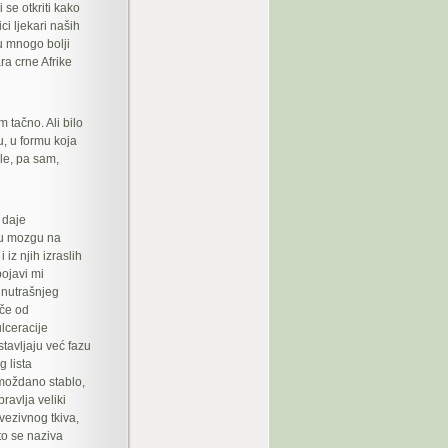
 se otkriti kako
ci ljekari naših
u mnogo bolji
ra crne Afrike
tačno. Ali bilo
u, u formu koja
le, pa sam,
 daje
e u mozgu na
iz njih izraslih
pojavi mi
 unutrašnjeg
iče od
lceracije
stavljaju već fazu
 lista
moždano stablo,
ravlja veliki
vezivnog tkiva,
što se naziva