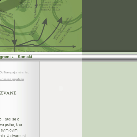
grami
Kontakt
Odštampajte stranicu
Pošaljite prijatelju
ozvane
o. Radi se o
vo psihe, kao
a svim ovim
ja. U stvarnosti