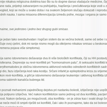
ije nikakva religiozna doktrina kao što su to dogme danas vladajuće medicine, či
ne rada, prijetnji zatvaranjem na psihijatriju, hapšenja i prećutkivanja koje vodi u 
pogled, koji se može u svako doba i na svakom željenom slučaju dokazati i reprodu
rodnih nauka. I sama misaona diferencijacija između psihe, mozga i organa je sa
, naime, sve jedinstvo i jedno bez drugog gubi smisao.
e jedan tako sveobuhvatan i logičan sistem da se većina bolesti, same od sebe i 
učuje ovoj cjelini, dok mi ranije nismo mogli da otkrijemo nikakav smisao u beskon
vremena pojava više simptoma).
ija samo istovremeno dešavanje dva ili više bioloških konflikata, čiji su HH postavlje
erama. Depresije su revir-konflikti pri "hormonalnom patu", ili seksualni konflikti k
rythematodes je obična istovremena aktivnost nekoliko određenih konfliktnih sad
i dio, fazu izlječenja kod raka kostiju. Srčani infarkt je epileptoidna kriza za vrijeme
on revir-konflikta, a giht je istovremeno dešavanje leukemije i aktivnog konflikta iz
oma sabirnih kanalića bubrega itd.
poznati mehanizmi zajedničkog dejstva pri nastanku bolesti, izliječenje nije uopšt
ija potpuno izliječiva. Već nakon konfliktolize samo jednog od dva konflikta, pacijen
nost. Nakon rješenja, po mogućnosti, oba konflikta - on je zdrav kao i svaki drugi č
 neće moći ili smjeti riješiti svi konflikti, čak i ako ih poznajemo, tako da svi bolesn