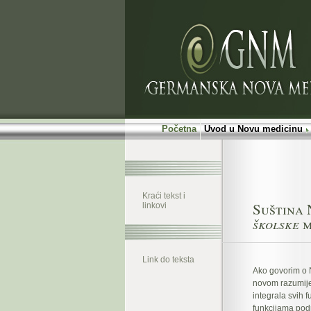
Početna
Uvod u Novu medicinu
Kraći tekst i
Suština 
linkovi
školske
m
Link do teksta
Ako govorim o N
novom razumije
integrala svih 
funkcijama podr