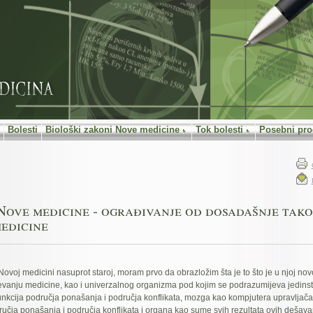
Bolesti
Biološki zakoni Nove medicine
Tok bolesti
Posebni pro
Nove medicine - ograđivanje od dosadašnje tak
edicine
ovoj medicini nasuprot staroj, moram prvo da obrazložim šta je to što je u njoj nov
vanju medicine, kao i univerzalnog organizma pod kojim se podrazumijeva jedinst
funkcija područja ponašanja i područja konflikata, mozga kao kompjutera upravljač
učja ponašanja i područja konflikata i organa kao sume svih rezultata ovih dešavan