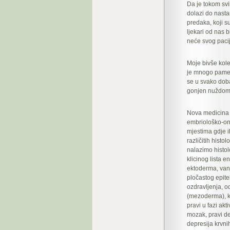
Da je tokom svih
dolazi do nastan
predaka, koji s
ljekari od nas 
neće svog pacije
Moje bivše kole
je mnogo pametn
se u svako doba
gonjen nuždom,
Nova medicina 
embriološko-ont
mjestima gdje ih
različitih hist
nalazimo histolo
klicinog lista 
ektoderma, vanj
pločastog epitel
ozdravljenja, o
(mezoderma), k
pravi u fazi akt
mozak, pravi de
depresija krvnih