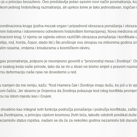
je u principu bezazleno. Ovo predstavlja jedan sasvim novi način posmatranja, koji
ilikom jednog histološkog razmatranja, ali uprkos tome je tako jednostavan, logičan 
oordinaciona kruga (psiha-mozak-organ i pripadnost obrazaca ponašanja i obrazac
inim listovima i istovremeno određenim histološkim formacijama), Nova medicina o
inacioni krug. U njemu se ogleda odnos različitih obrazaca ponašanja i konflikata 
lija, rod, horda, čopor, stado itd.) što proširuje ovu sinopsu na milionima godina iz
alim rasama, vrstama i kreaturama u kosmičkom okviru.
ugao posmatranja, potpuno je neumjesno govoriti o "proizvodnji mesa i životinja". O
iv svakog koda naše prirode, tako da se mi u stvari ne bismo smjeli s pravom naziva
oznu deformaciju naše rase ne dovedemo u red.
 u namjeri da me ismiju, kažu: "Kod Hamera čak i životinje imaju dušu, ko još u to vje
om čašću. Jer stvarno je činjenica da životinja pokazuje kod istog konflikta promj
pu na istom mjestu kao i čovjek.
shvatimo kao integral svih funkcija područja ponašanja i područja konflikata, zašt
a životinjama, u principu cijelom kosmosu živih bića, takođe odobriti predikat duše.
zamisliv status ropstva, nadam se da će za nekoliko godina nezamisliv biti današnj