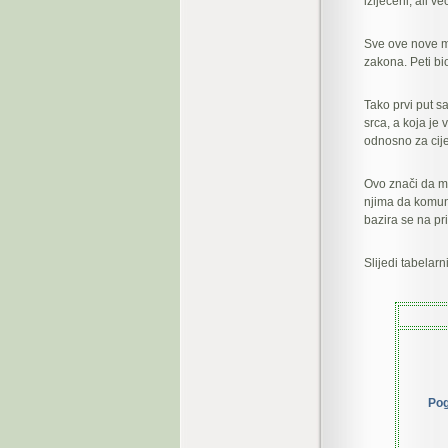
izlječeni, ali v
Sve ove nove mo
zakona. Peti bio
Tako prvi put s
srca, a koja je 
odnosno za cije
Ovo znači da mi
njima da komun
bazira se na p
Slijedi tabelar
Pog