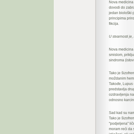
Nova medicina n
dovodi do zabra
jedan biološki 
principima pri
fikcija.
U stvarnosti je
Nova medicina j
smislom, priklj
sindroma (isto
Tako je šizofren
moždanim hemisf
Takođe, Lupus e
predstavlja drug
ozdravljenja nak
odnosno karcin
Sad kad su nam 
Tako je šizofren
"podjeljena" lič
moram reći da se