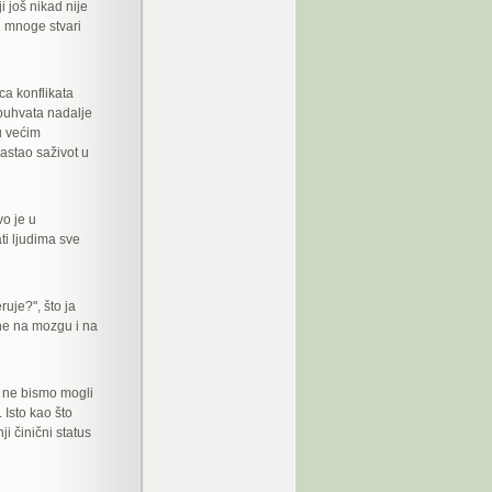
 još nikad nije
i mnoge stvari
a konflikata
buhvata nadalje
u većim
rastao saživot u
vo je u
ti ljudima sve
ruje?", što ja
ene na mozgu i na
o ne bismo mogli
 Isto kao što
i činični status