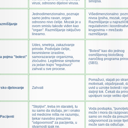
sinopsa.
virusi, odnosno dijelovi virusa.
Jednodimenzionalno, poznaje
Višedimenzionalno: pozn
samo jednu ravan, organ
nivoa (psiha, mozak, orga
odnosno nivo ćelije. Mozak je u
Razmišljanje u najrazličit
azmišljanje
ovom smislu takođe viđen kao
regulativnim i koordinati
"organ". Razmišljanje isključivo
krugovima = mrežasto
linearno.
razmišljanje.
Udes, smetnja, zakazivanje
prirode. Podivljale ćelije,
"Bolest" kao dio jednog
besmislene izrasline,
osmišljenog biološkog
ja pojma "bolest"
samorazaranje organizma,
naročitog programa priro
zloćudno. Legitimise simptome
(SBS).
za jedan trajni "regulisuci"
zahvat u sve procese.
Pomažuci, stajati po stran
motivisati, objašnjavati, d
rsko djelovanje
Zahvati
uvid u uzroke bolesti i nj
daljnji tok. Čekati da prir
upotpuni svoje veliko djel
"Strpljivi", treba im staratelj, tu
Voda postupka, "punoljet
su samo da slušaju, jer i onako
može i mora da razgovara
od medicine ništa ne razumiju,
Pacijenti
samo on može da preuz
ljekar navodno preuzima
odgovornost za svoje tijel
"odgovornost" za pacijenta, u
može sam da odlučuje.
stvarnosti ipak ne.