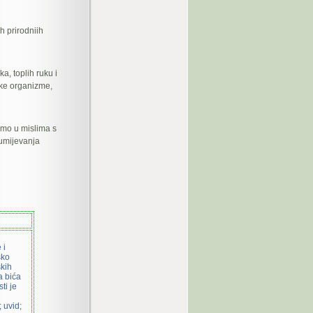
h prirodniih
, toplih ruku i
jske organizme,
emo u mislima s
umijevanja
 i
sko
ških
a bića
ti je
 uvid;