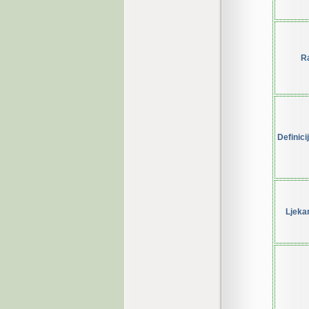
R
Definici
Ljeka