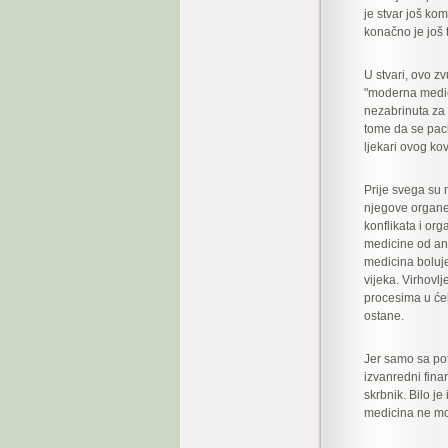
je stvar još ko
konačno je još 
U stvari, ovo zv
"moderna medici
nezabrinuta za 
tome da se pacij
ljekari ovog ko
Prije svega su 
njegove organe
konflikata i or
medicine od ant
medicina boluje
vijeka. Virhovl
procesima u ćeli
ostane.
Jer samo sa po
izvanredni fina
skrbnik. Bilo j
medicina ne mo