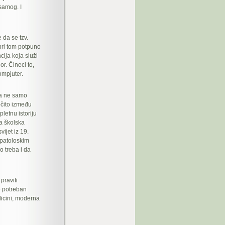
samog. I
 da se tzv.
pri tom potpuno
ija koja služi
r. Čineci to,
ompjuter.
 a ne samo
očito između
letnu istoriju
a školska
ijet iz 19.
 patoloskim
o treba i da
praviti
e potreban
dicini, moderna