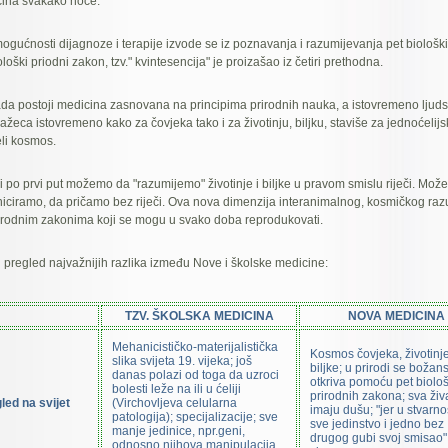
ećina svakako hoće.
gućnosti dijagnoze i terapije izvode se iz poznavanja i razumijevanja pet biološki
loški priodni zakon, tzv." kvintesencija" je proizašao iz četiri prethodna.
ada postoji medicina zasnovana na principima prirodnih nauka, a istovremeno ljudska
važeca istovremeno kako za čovjeka tako i za životinju, biljku, staviše za jednoćeli
li kosmos.
 po prvi put možemo da "razumijemo" životinje i biljke u pravom smislu riječi. Mož
iciramo, da pričamo bez riječi. Ova nova dimenzija interanimalnog, kosmičkog raz
rirodnim zakonima koji se mogu u svako doba reprodukovati.
ni pregled najvažnijih razlika između Nove i školske medicine:
TZV. ŠKOLSKA MEDICINA
NOVA MEDICINA
Mehanicističko-materijalistička
Kosmos čovjeka, životinje
slika svijeta 19. vijeka; još
biljke; u prirodi se božan
danas polazi od toga da uzroci
otkriva pomoću pet biolo
bolesti leže na ili u ćeliji
prirodnih zakona; sva živ
led na svijet
(Virchovljeva celularna
imaju dušu; "jer u stvarnos
patologija); specijalizacije; sve
sve jedinstvo i jedno bez
manje jedinice, npr.geni,
drugog gubi svoj smisao";
odnosno njihova manipulacija,