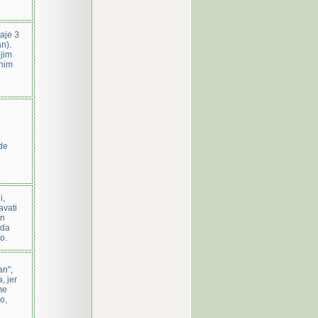
aje 3
n).
ijim
vnim
de
i,
avati
en
oda
o.
an",
, jer
me
o,