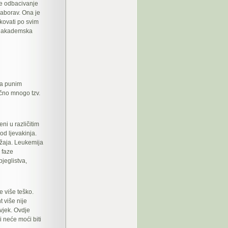
je odbacivanje
zaborav. Ona je
kovati po svim
mo akademska
sa punim
ačno mnogo tzv.
ni u različitim
od ljevakinja.
ržaja. Leukemija
 faze
bjeglistva,
e više teško.
t više nije
ovjek. Ovdje
i neće moći biti