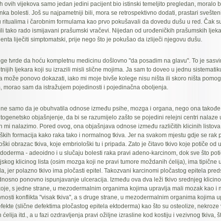
 ovih vijekova samo jedan jedini pacijent bio istinski temeljito pregledan, moralo bi
ka bolesti. Još su najpametniji bili, mora se retrospektivno dodati, prastari svešteni
u ritualima i čarobnim formulama kao prvo pokušavali da dovedu dušu u red. Čak s
bili tako rado ismijavani prašumski vračevi. Nijedan od urođeničkih prašumskih ljeka
nta liječiti simptomatski, prije nego što je pokušao da izliječi njegovu dušu.
ge tvrde da hoću kompletnu medicinu došlovno "da posadim na glavu". To je sasvim 
ijih ljekara koji su izrazili misli slične mojima. Ja sam to doveo u jednu sistematik
 može ponovo dokazati, iako mi moje bivše kolege nisu ništa ili skoro ništa pomog
 morao sam da istražujem pojedinosti i pojedinačna oboljenja.
ne samo da je obuhvatila odnose između psihe, mozga i organa, nego ona takođe
ogenetsko objašnjenje, da bi se razumijelo zašto se pojedini relejni centri nalaz
 mi nalazimo. Pored ovog, ona objašnjava odnose između različitih klicinih listova i 
oloških formacija kako raka tako i normalnog tkiva. Jer na svakom mjestu gdje se rak 
ški obrazac tkiva, koje embriološki tu i pripada. Zato je čitavo tkivo koje potiče od
endoderma - adeoidno i u slučaju bolesti raka pravi adeno-karcinom, dok sve što pot
skog klicinog lista (osim mozga koji ne pravi tumore moždanih ćelija), ima tipične u
a, jer polazno tkivo ima pločasti epitel. Takozvani karcinomi pločastog epitela pred
dnosno ponovno ispunjavanje ulceracija. Između ova dva leži tkivo srednjeg klicinog
oje, s jedne strane, u mezodermalnim organima kojima upravlja mali mozak kao i 
ivnosti konflikta "visak tkiva", a s druge strane, u mezodermalnim organima kojima up
fekte (slične defektima pločastog epitela ektoderma) kao što su osteolize, nekroze 
 ćelija itd., a u fazi ozdravljenja pravi ožiljne izrasline kod kostiju i vezivnog tkiva, 