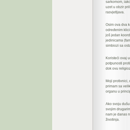
sarkomom, iako 
uzet u obzir pr
rasvjetljava.
Osim ova dva k
određenim klic
još jedan koord
jedinicama (fami
simbiozi sa ost
Koristeći ovaj 
potpunosti prot
dok ovu religi
Moji protivnici,
primam sa velik
organu u princi
Ako svoju dušu 
svojim drugarim
nam je danas ne
životinja.